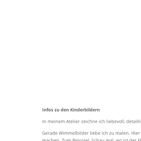
Infos zu den Kinderbildern
In meinem Atelier zeichne ich liebevoll, detail
Gerade Wimmelbilder liebe ich zu malen. Hier
machen. Zum Beispiel: Schau mal, wo ist der k