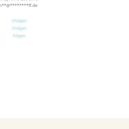
n
**
@
********
ff.de
Folgen
Folgen
Folgen