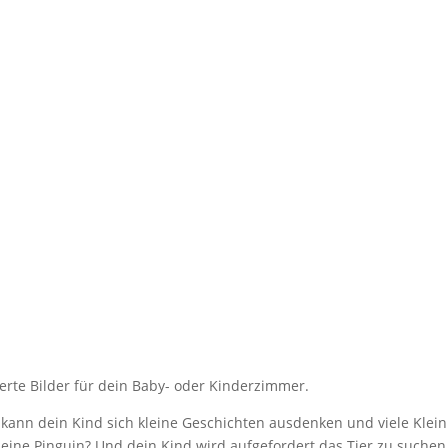
lierte Bilder für dein Baby- oder Kinderzimmer.
 kann dein Kind sich kleine Geschichten ausdenken und viele Klei
leine Pinguin? Und dein Kind wird aufgefordert das Tier zu suchen