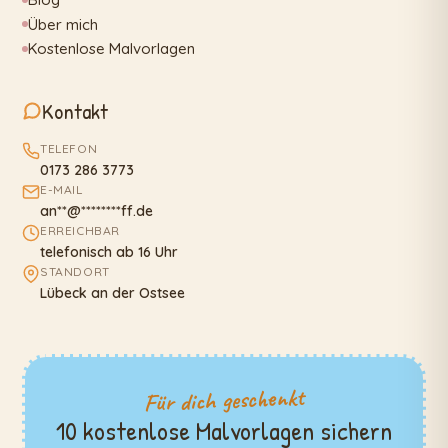
Über mich
Kostenlose Malvorlagen
Kontakt
TELEFON
0173 286 3773
E-MAIL
an
**
@
********
ff.de
ERREICHBAR
telefonisch ab 16 Uhr
STANDORT
Lübeck an der Ostsee
Für dich geschenkt
10 kostenlose Malvorlagen sichern