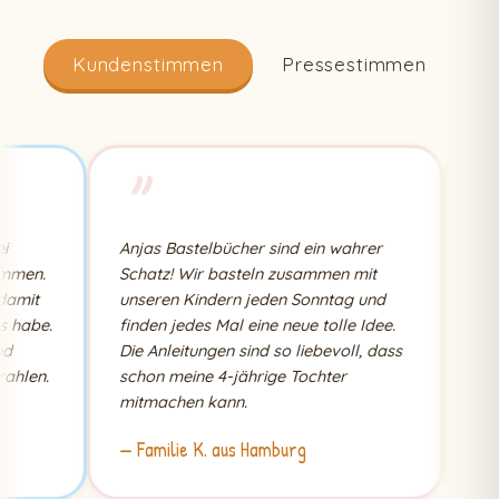
Kundenstimmen
Pressestimmen
"
"
Anjas Bastelbücher sind ein wahrer
Als Erz
n.
Schatz! Wir basteln zusammen mit
seit vi
it
unseren Kindern jeden Sonntag und
Kinder 
be.
finden jedes Mal eine neue tolle Idee.
immer 
Die Anleitungen sind so liebevoll, dass
bunten 
en.
schon meine 4-jährige Tochter
Anleitu
mitmachen kann.
— Familie K. aus Hamburg
— Sabin